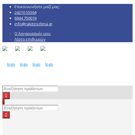
Επικοινωνήστε μαζί μας:
24210 55564
6944 750074
info@rakitzisclima.gr
Ο λογαριασμός μου
Λίστα επιθυμιών
0