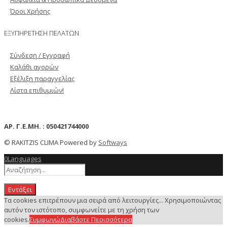
Όροι Χρήσης
ΕΞΥΠΗΡΕΤΗΣΗ ΠΕΛΑΤΩΝ
Σύνδεση / Εγγραφή
Καλάθι αγορών
Εξέλιξη παραγγελίας
Λίστα επιθυμιών!
ΑΡ. Γ.Ε.ΜΗ. : 050421744000
© RAKITZIS CLIMA Powered by
Softways
0
Languages
Εντάξει
Τα cookies επιτρέπουν μια σειρά από λειτουργίες... Χρησιμοποιώντας
αυτόν τον ιστότοπο, συμφωνείτε με τη χρήση των
cookies.
Συμφωνώ
Διαβάστε Περισσότερα