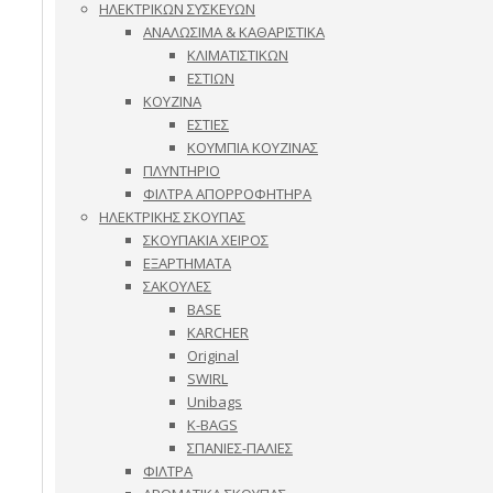
ΗΛΕΚΤΡΙΚΩΝ ΣΥΣΚΕΥΩΝ
ΑΝΑΛΩΣΙΜΑ & ΚΑΘΑΡΙΣΤΙΚΑ
ΚΛΙΜΑΤΙΣΤΙΚΩΝ
ΕΣΤΙΩΝ
ΚΟΥΖΙΝΑ
ΕΣΤΙΕΣ
ΚΟΥΜΠΙΑ ΚΟΥΖΙΝΑΣ
ΠΛΥΝΤΗΡΙΟ
ΦΙΛΤΡΑ ΑΠΟΡΡΟΦΗΤΗΡΑ
ΗΛΕΚΤΡΙΚΗΣ ΣΚΟΥΠΑΣ
ΣΚΟΥΠΑΚΙΑ ΧΕΙΡΟΣ
ΕΞΑΡΤΗΜΑΤΑ
ΣΑΚΟΥΛΕΣ
BASE
KARCHER
Original
SWIRL
Unibags
K-BAGS
ΣΠΑΝΙΕΣ-ΠΑΛΙΕΣ
ΦΙΛΤΡΑ