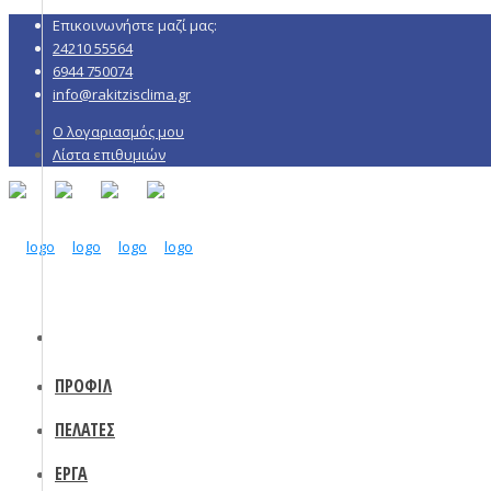
Επικοινωνήστε μαζί μας:
24210 55564
6944 750074
info@rakitzisclima.gr
Ο λογαριασμός μου
Λίστα επιθυμιών
ΠΡΟΦΙΛ
ΠΕΛΑΤΕΣ
ΕΡΓΑ