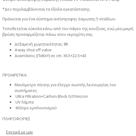
*Δεν περιλαμβάνονται τα έξοδα εγκατάστασης.
Πρόκειται για ένα σύστημα αντίστροφης όσμωσης 5 σταδίων.
Τοποθετείται εύκολα κάτω από τον πάγκο της κουζίνας, ενώ μία μικρή
βρύση προσαρμόζεται πάνω στον νεροχύτη σας.
Δεξαμενή χωρητικότητας: 8lt
4-way shut off valve
Διαστάσεις (ΠxΒxΥ) σε cm: 36.5×22.5×43
ΠΡΟΑΙΡΕΤΙΚΑ:
Μανόμετρο πίεσης για έλεγχο σωστής λειτουργίας του
συστήματος
Ultra Filtration+Carbon Block 0,01micron
UV λάμπα
Φίλτρο εμπλουτισμού
ΠΛΗΡΟΦΟΡΙΕΣ
Σχετικά με μας