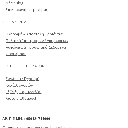
Νέα / Blog
Επικοινωνήστε μαζί μας
ΑΓΟΡΑΖΟΝΤΑΣ
Πληρωμή – Αποστολή Προϊόντων
Πολιτική Επιστροφών / Ακυρώσεων
Ασφάλεια & Προσωπικά Δεδομένα
Όροι Χρήσης
ΕΞΥΠΗΡΕΤΗΣΗ ΠΕΛΑΤΩΝ
Σύνδεση / Εγγραφή
Καλάθι αγορών
Εξέλιξη παραγγελίας
Λίστα επιθυμιών!
ΑΡ. Γ.Ε.ΜΗ. : 050421744000
© RAKITZIS CLIMA Powered by
Softways