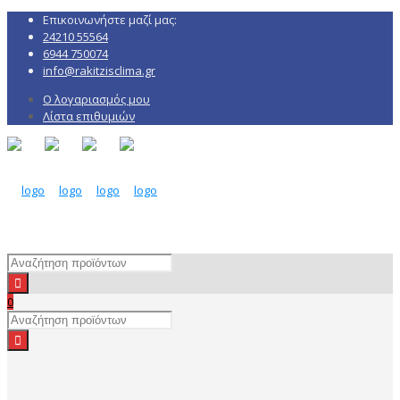
Επικοινωνήστε μαζί μας:
24210 55564
6944 750074
info@rakitzisclima.gr
Ο λογαριασμός μου
Λίστα επιθυμιών
0