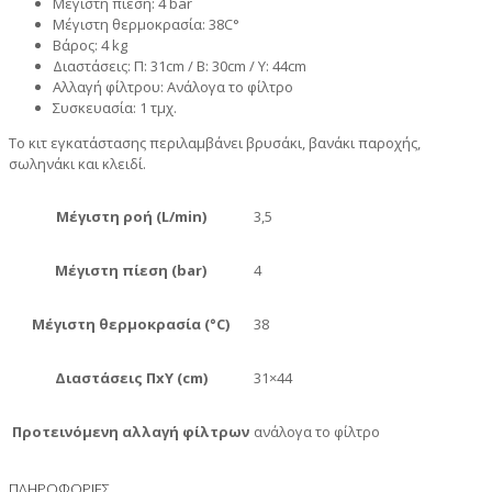
Μέγιστη πίεση: 4 bar
Μέγιστη θερμοκρασία: 38C°
Βάρος: 4 kg
Διαστάσεις: Π: 31cm / Β: 30cm / Υ: 44cm
Αλλαγή φίλτρου: Ανάλογα το φίλτρο
Συσκευασία: 1 τμχ.
Το κιτ εγκατάστασης περιλαμβάνει βρυσάκι, βανάκι παροχής,
σωληνάκι και κλειδί.
Μέγιστη ροή (L/min)
3,5
Μέγιστη πίεση (bar)
4
Μέγιστη θερμοκρασία (°C)
38
Διαστάσεις ΠxΥ (cm)
31×44
Προτεινόμενη αλλαγή φίλτρων
ανάλογα το φίλτρο
ΠΛΗΡΟΦΟΡΙΕΣ