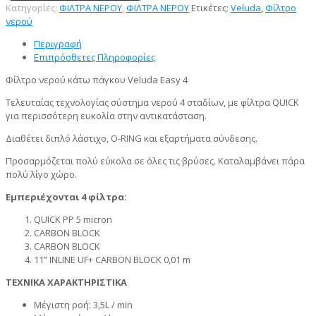
Κατηγορίες:
ΦΙΛΤΡΑ ΝΕΡΟΥ
,
ΦΙΛΤΡΑ ΝΕΡΟΥ
Ετικέτες:
Veluda
,
Φίλτρο
νερού
Περιγραφή
Επιπρόσθετες Πληροφορίες
Φίλτρο νερού κάτω πάγκου Veluda Easy 4
Τελευταίας τεχνολογίας σύστημα νερού 4 σταδίων, με φίλτρα QUICK
για περισσότερη ευκολία στην αντικατάσταση.
Διαθέτει διπλό λάστιχο, O-RING και εξαρτήματα σύνδεσης.
Προσαρμόζεται πολύ εύκολα σε όλες τις βρύσες. Καταλαμβάνει πάρα
πολύ λίγο χώρο.
Εμπεριέχονται 4 φίλτρα:
QUICK PP 5 micron
CARBON BLOCK
CARBON BLOCK
11” INLINE UF+ CARBON BLOCK 0,01 m
ΤΕΧΝΙΚΑ ΧΑΡΑΚΤΗΡΙΣΤΙΚΑ
Μέγιστη ροή: 3,5L / min