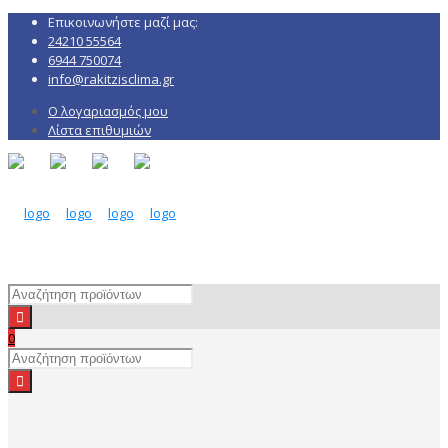
Επικοινωνήστε μαζί μας:
24210 55564
6944 750074
info@rakitzisclima.gr
Ο λογαριασμός μου
Λίστα επιθυμιών
0