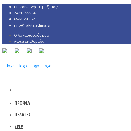
Επικοινωνήστε μαζί μας:
24210 55564
6944 750074
info@rakitzisclima.gr
Ο λογαριασμός μου
Λίστα επιθυμιών
ΠΡΟΦΙΛ
ΠΕΛΑΤΕΣ
ΕΡΓΑ