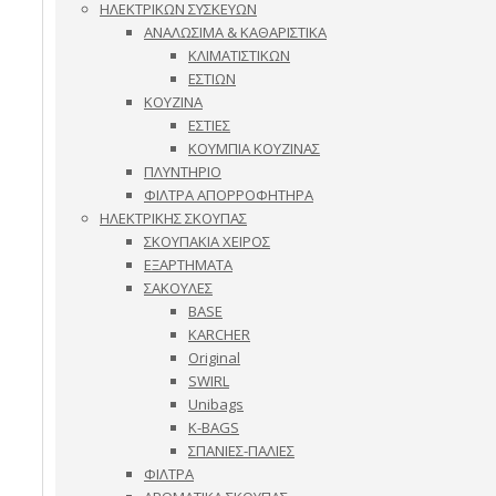
ΗΛΕΚΤΡΙΚΩΝ ΣΥΣΚΕΥΩΝ
ΑΝΑΛΩΣΙΜΑ & ΚΑΘΑΡΙΣΤΙΚΑ
ΚΛΙΜΑΤΙΣΤΙΚΩΝ
ΕΣΤΙΩΝ
ΚΟΥΖΙΝΑ
ΕΣΤΙΕΣ
ΚΟΥΜΠΙΑ ΚΟΥΖΙΝΑΣ
ΠΛΥΝΤΗΡΙΟ
ΦΙΛΤΡΑ ΑΠΟΡΡΟΦΗΤΗΡΑ
ΗΛΕΚΤΡΙΚΗΣ ΣΚΟΥΠΑΣ
ΣΚΟΥΠΑΚΙΑ ΧΕΙΡΟΣ
ΕΞΑΡΤΗΜΑΤΑ
ΣΑΚΟΥΛΕΣ
BASE
KARCHER
Original
SWIRL
Unibags
K-BAGS
ΣΠΑΝΙΕΣ-ΠΑΛΙΕΣ
ΦΙΛΤΡΑ