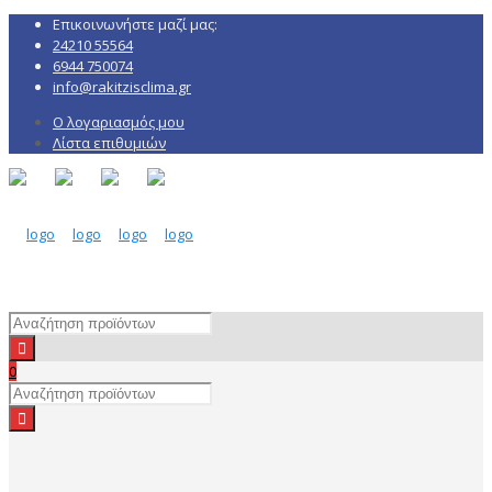
Επικοινωνήστε μαζί μας:
24210 55564
6944 750074
info@rakitzisclima.gr
Ο λογαριασμός μου
Λίστα επιθυμιών
0