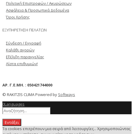
Πολιτική Επιστροφών / Ακυρώσεων
Ασφάλεια & Προσωπικά Δεδομένα
Όροι Χρήσης
ΕΞΥΠΗΡΕΤΗΣΗ ΠΕΛΑΤΩΝ
Σύνδεση / Εγγραφή
Καλάθι αγορών
Εξέλιξη παραγγελίας
Λίστα επιθυμιών!
ΑΡ. Γ.Ε.ΜΗ. : 050421744000
© RAKITZIS CLIMA Powered by
Softways
0
Languages
Εντάξει
Τα cookies επιτρέπουν μια σειρά από λειτουργίες... Χρησιμοποιώντας