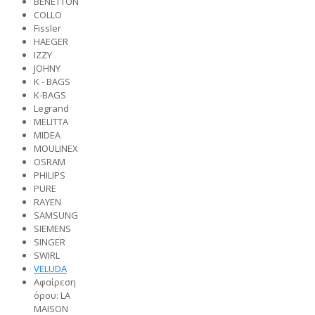
BENETTON
COLLO
Fissler
HAEGER
IZZY
JOHNY
K - BAGS
K-BAGS
Legrand
MELITTA
MIDEA
MOULINEX
OSRAM
PHILIPS
PURE
RAYEN
SAMSUNG
SIEMENS
SINGER
SWIRL
VELUDA
Αφαίρεση
όρου: LA
MAISON