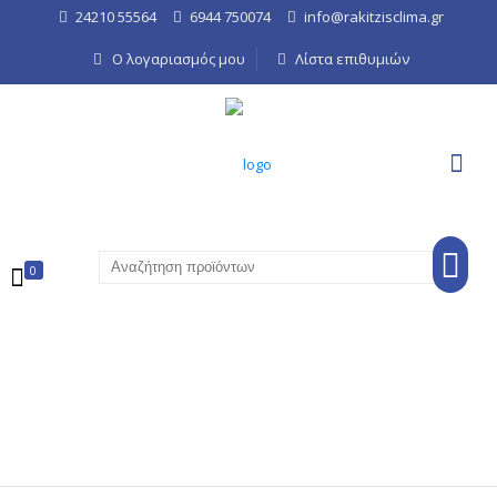
24210 55564
6944 750074
info@rakitzisclima.gr
Ο λογαριασμός μου
Λίστα επιθυμιών
0