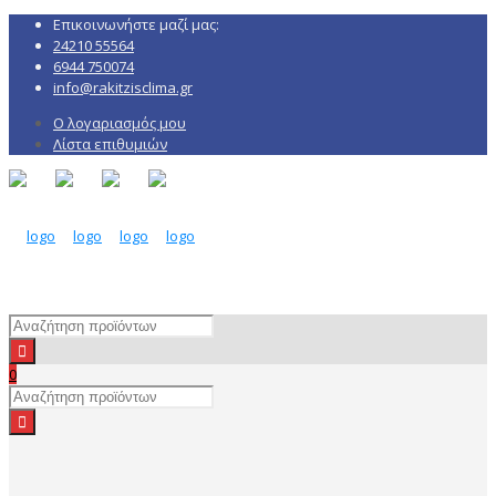
Επικοινωνήστε μαζί μας:
24210 55564
6944 750074
info@rakitzisclima.gr
Ο λογαριασμός μου
Λίστα επιθυμιών
0