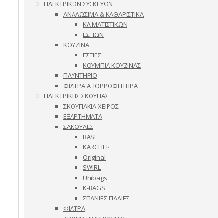
ΗΛΕΚΤΡΙΚΩΝ ΣΥΣΚΕΥΩΝ
ΑΝΑΛΩΣΙΜΑ & ΚΑΘΑΡΙΣΤΙΚΑ
ΚΛΙΜΑΤΙΣΤΙΚΩΝ
ΕΣΤΙΩΝ
ΚΟΥΖΙΝΑ
ΕΣΤΙΕΣ
ΚΟΥΜΠΙΑ ΚΟΥΖΙΝΑΣ
ΠΛΥΝΤΗΡΙΟ
ΦΙΛΤΡΑ ΑΠΟΡΡΟΦΗΤΗΡΑ
ΗΛΕΚΤΡΙΚΗΣ ΣΚΟΥΠΑΣ
ΣΚΟΥΠΑΚΙΑ ΧΕΙΡΟΣ
ΕΞΑΡΤΗΜΑΤΑ
ΣΑΚΟΥΛΕΣ
BASE
KARCHER
Original
SWIRL
Unibags
K-BAGS
ΣΠΑΝΙΕΣ-ΠΑΛΙΕΣ
ΦΙΛΤΡΑ