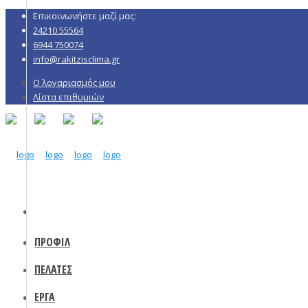
Επικοινωνήστε μαζί μας:
24210 55564
6944 750074
info@rakitzisclima.gr
Ο λογαριασμός μου
Λίστα επιθυμιών
ΠΡΟΦΙΛ
ΠΕΛΑΤΕΣ
ΕΡΓΑ