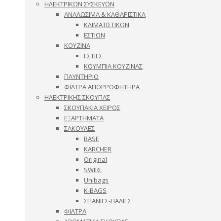
ΗΛΕΚΤΡΙΚΩΝ ΣΥΣΚΕΥΩΝ
ΑΝΑΛΩΣΙΜΑ & ΚΑΘΑΡΙΣΤΙΚΑ
ΚΛΙΜΑΤΙΣΤΙΚΩΝ
ΕΣΤΙΩΝ
ΚΟΥΖΙΝΑ
ΕΣΤΙΕΣ
ΚΟΥΜΠΙΑ ΚΟΥΖΙΝΑΣ
ΠΛΥΝΤΗΡΙΟ
ΦΙΛΤΡΑ ΑΠΟΡΡΟΦΗΤΗΡΑ
ΗΛΕΚΤΡΙΚΗΣ ΣΚΟΥΠΑΣ
ΣΚΟΥΠΑΚΙΑ ΧΕΙΡΟΣ
ΕΞΑΡΤΗΜΑΤΑ
ΣΑΚΟΥΛΕΣ
BASE
KARCHER
Original
SWIRL
Unibags
K-BAGS
ΣΠΑΝΙΕΣ-ΠΑΛΙΕΣ
ΦΙΛΤΡΑ