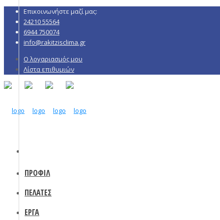
Επικοινωνήστε μαζί μας:
24210 55564
6944 750074
info@rakitzisclima.gr
Ο λογαριασμός μου
Λίστα επιθυμιών
ΠΡΟΦΙΛ
ΠΕΛΑΤΕΣ
ΕΡΓΑ