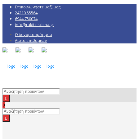
Επικοινωνήστε μαζί μας:
24210 55564
6944 750074
info@rakitzisclima.gr
Ο λογαριασμός μου
Λίστα επιθυμιών
0