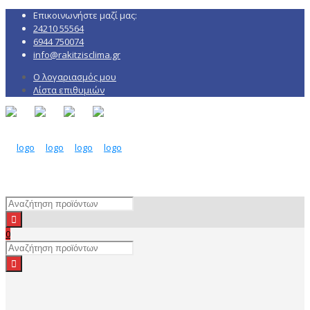
Επικοινωνήστε μαζί μας:
24210 55564
6944 750074
info@rakitzisclima.gr
Ο λογαριασμός μου
Λίστα επιθυμιών
0