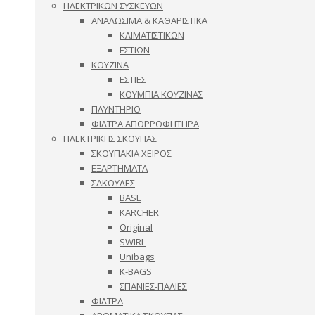
ΗΛΕΚΤΡΙΚΩΝ ΣΥΣΚΕΥΩΝ
ΑΝΑΛΩΣΙΜΑ & ΚΑΘΑΡΙΣΤΙΚΑ
ΚΛΙΜΑΤΙΣΤΙΚΩΝ
ΕΣΤΙΩΝ
ΚΟΥΖΙΝΑ
ΕΣΤΙΕΣ
ΚΟΥΜΠΙΑ ΚΟΥΖΙΝΑΣ
ΠΛΥΝΤΗΡΙΟ
ΦΙΛΤΡΑ ΑΠΟΡΡΟΦΗΤΗΡΑ
ΗΛΕΚΤΡΙΚΗΣ ΣΚΟΥΠΑΣ
ΣΚΟΥΠΑΚΙΑ ΧΕΙΡΟΣ
ΕΞΑΡΤΗΜΑΤΑ
ΣΑΚΟΥΛΕΣ
BASE
KARCHER
Original
SWIRL
Unibags
K-BAGS
ΣΠΑΝΙΕΣ-ΠΑΛΙΕΣ
ΦΙΛΤΡΑ