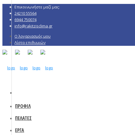
Επικοινωνήστε μαζί μας:
24210 55564
6944 750074
info@rakitzisclima.gr
Ο λογαριασμός μου
Λίστα επιθυμιών
ΠΡΟΦΙΛ
ΠΕΛΑΤΕΣ
ΕΡΓΑ