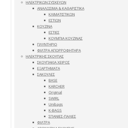
ΗΛΕΚΤΡΙΚΩΝ ΣΥΣΚΕΥΩΝ
ΑΝΑΛΩΣΙΜΑ & ΚΑΘΑΡΙΣΤΙΚΑ
ΚΛΙΜΑΤΙΣΤΙΚΩΝ
ΕΣΤΙΩΝ
ΚΟΥΖΙΝΑ
ΕΣΤΙΕΣ
ΚΟΥΜΠΙΑ ΚΟΥΖΙΝΑΣ
ΠΛΥΝΤΗΡΙΟ
ΦΙΛΤΡΑ ΑΠΟΡΡΟΦΗΤΗΡΑ
ΗΛΕΚΤΡΙΚΗΣ ΣΚΟΥΠΑΣ
ΣΚΟΥΠΑΚΙΑ ΧΕΙΡΟΣ
ΕΞΑΡΤΗΜΑΤΑ
ΣΑΚΟΥΛΕΣ
BASE
KARCHER
Original
SWIRL
Unibags
K-BAGS
ΣΠΑΝΙΕΣ-ΠΑΛΙΕΣ
ΦΙΛΤΡΑ