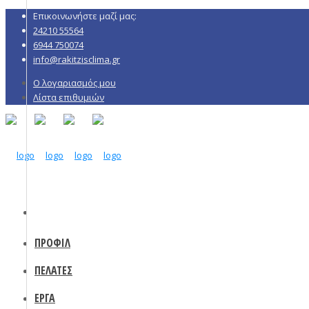
Επικοινωνήστε μαζί μας:
24210 55564
6944 750074
info@rakitzisclima.gr
Ο λογαριασμός μου
Λίστα επιθυμιών
ΠΡΟΦΙΛ
ΠΕΛΑΤΕΣ
ΕΡΓΑ