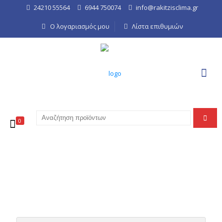
24210 55564
6944 750074
info@rakitzisclima.gr
Ο λογαριασμός μου
Λίστα επιθυμιών
0