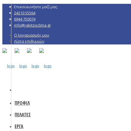
Επικοινωνήστε μαζί μας:
24210 55564
6944 750074
info@rakitzisclima.gr
Ο λογαριασμός μου
Λίστα επιθυμιών
ΠΡΟΦΙΛ
ΠΕΛΑΤΕΣ
ΕΡΓΑ