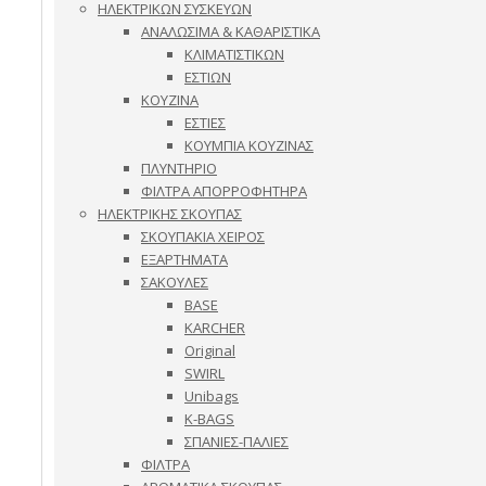
ΗΛΕΚΤΡΙΚΩΝ ΣΥΣΚΕΥΩΝ
ΑΝΑΛΩΣΙΜΑ & ΚΑΘΑΡΙΣΤΙΚΑ
ΚΛΙΜΑΤΙΣΤΙΚΩΝ
ΕΣΤΙΩΝ
ΚΟΥΖΙΝΑ
ΕΣΤΙΕΣ
ΚΟΥΜΠΙΑ ΚΟΥΖΙΝΑΣ
ΠΛΥΝΤΗΡΙΟ
ΦΙΛΤΡΑ ΑΠΟΡΡΟΦΗΤΗΡΑ
ΗΛΕΚΤΡΙΚΗΣ ΣΚΟΥΠΑΣ
ΣΚΟΥΠΑΚΙΑ ΧΕΙΡΟΣ
ΕΞΑΡΤΗΜΑΤΑ
ΣΑΚΟΥΛΕΣ
BASE
KARCHER
Original
SWIRL
Unibags
K-BAGS
ΣΠΑΝΙΕΣ-ΠΑΛΙΕΣ
ΦΙΛΤΡΑ