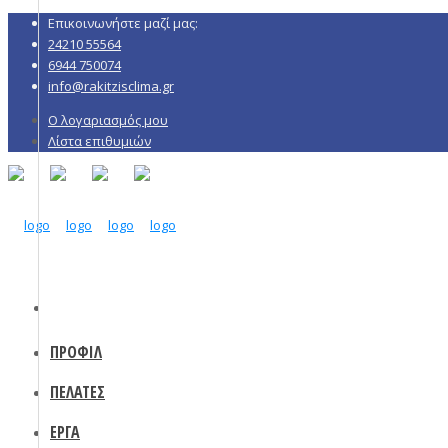
Επικοινωνήστε μαζί μας:
24210 55564
6944 750074
info@rakitzisclima.gr
Ο λογαριασμός μου
Λίστα επιθυμιών
ΠΡΟΦΙΛ
ΠΕΛΑΤΕΣ
ΕΡΓΑ