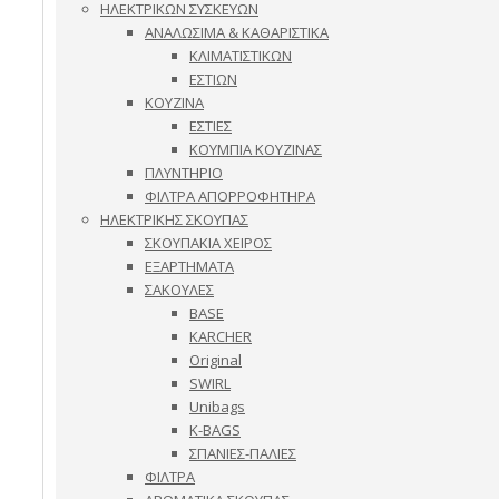
ΗΛΕΚΤΡΙΚΩΝ ΣΥΣΚΕΥΩΝ
ΑΝΑΛΩΣΙΜΑ & ΚΑΘΑΡΙΣΤΙΚΑ
ΚΛΙΜΑΤΙΣΤΙΚΩΝ
ΕΣΤΙΩΝ
ΚΟΥΖΙΝΑ
ΕΣΤΙΕΣ
ΚΟΥΜΠΙΑ ΚΟΥΖΙΝΑΣ
ΠΛΥΝΤΗΡΙΟ
ΦΙΛΤΡΑ ΑΠΟΡΡΟΦΗΤΗΡΑ
ΗΛΕΚΤΡΙΚΗΣ ΣΚΟΥΠΑΣ
ΣΚΟΥΠΑΚΙΑ ΧΕΙΡΟΣ
ΕΞΑΡΤΗΜΑΤΑ
ΣΑΚΟΥΛΕΣ
BASE
KARCHER
Original
SWIRL
Unibags
K-BAGS
ΣΠΑΝΙΕΣ-ΠΑΛΙΕΣ
ΦΙΛΤΡΑ