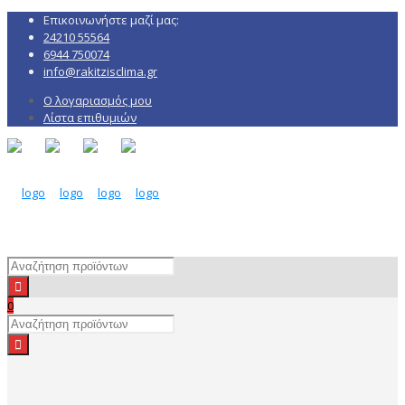
Επικοινωνήστε μαζί μας:
24210 55564
6944 750074
info@rakitzisclima.gr
Ο λογαριασμός μου
Λίστα επιθυμιών
0