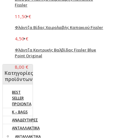
Fissler
11,50
€
Φλάντζα Βίδας Χειρολαβής Καπακιού Fissler
4,50
€
Φλάντζα Κεντρικής Βαλβίδας Fissler Blue
Point Original
8,00
€
Κατηγορίες
προϊόντων
BEST
SELLER
ΠΡΟΙΟΝΤΑ
K – BAGS
ΑΝΑΔΕΥΤΗΡΕΣ
ΑΝΤΑΛΛΑΚΤΙΚΑ
AΝΤΑΛΛΑΚΤΙΚΑ