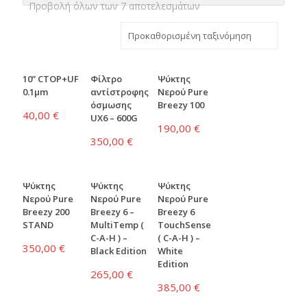
Προβολή όλων των 7 αποτελεσμάτων
10” CTOP+UF
Φίλτρο
Ψύκτης
0.1μm
αντίστροφης
Νερού Pure
όσμωσης
Breezy 100
40,00
€
UX6 – 600G
190,00
€
350,00
€
Ψύκτης
Ψύκτης
Ψύκτης
Νερού Pure
Νερού Pure
Νερού Pure
Breezy 200
Breezy 6 –
Breezy 6
STAND
MultiTemp (
TouchSense
C-A-H ) –
( C-A-H ) –
350,00
€
Black Edition
White
Edition
265,00
€
385,00
€