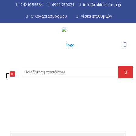
24210 55564
6944 750074
info@rakitzisclima.gr
Ο λογαριασμός μου
Λίστα επιθυμιών
0