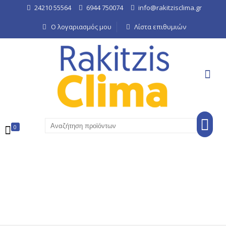
24210 55564
6944 750074
info@rakitzisclima.gr
Ο λογαριασμός μου
Λίστα επιθυμιών
0