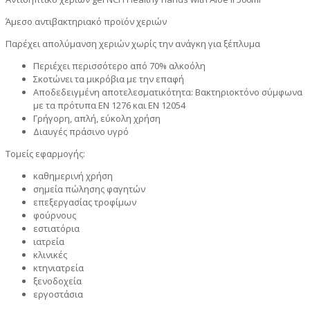
Άμεσο αντιβακτηριακό προϊόν χεριών
Παρέχει απολύμανση χεριών χωρίς την ανάγκη για ξέπλυμα
Περιέχει περισσότερο από 70% αλκοόλη
Σκοτώνει τα μικρόβια με την επαφή
Αποδεδειγμένη αποτελεσματικότητα: Βακτηριοκτόνο σύμφωνα
με τα πρότυπα EN 1276 και EN 12054
Γρήγορη, απλή, εύκολη χρήση
Διαυγές πράσινο υγρό
Τομείς εφαρμογής:
καθημερινή χρήση
σημεία πώλησης φαγητών
επεξεργασίας τροφίμων
φούρνους
εστιατόρια
ιατρεία
κλινικές
κτηνιατρεία
ξενοδοχεία
εργοστάσια