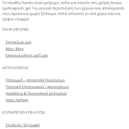
Το Healthy hands είναι γρήγορο, απλό και εύκολο στη χρήση άοσμο
ημιδιαφανές gel. Για υγιεινή περιποίηση των χεριών και απολύμανση
τους άμεσα και χωρίς ξέπλυμα. Απλά απλώστε το στα χέρια σας και
τρίψτε ελαφρά.
ΠΛΗΡΟΦΟΡΙΕΣ
Σχετικά με μας
Νέα / Blog
Επικοινωνήστε μαζί μας
ΑΓΟΡΑΖΟΝΤΑΣ
Πληρωμή – Αποστολή Προϊόντων
Πολιτική Επιστροφών / Ακυρώσεων
Ασφάλεια & Προσωπικά Δεδομένα
Όροι Χρήσης
ΕΞΥΠΗΡΕΤΗΣΗ ΠΕΛΑΤΩΝ
Σύνδεση / Εγγραφή