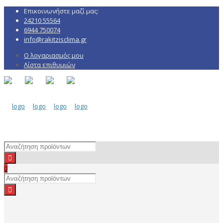
Επικοινωνήστε μαζί μας:
24210 55564
6944 750074
info@rakitzisclima.gr
Ο λογαριασμός μου
Λίστα επιθυμιών
0