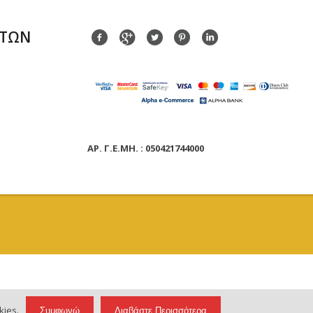
ΑΤΩΝ
ΑΡ. Γ.Ε.ΜΗ. : 050421744000
kies.
Συμφωνώ
Διαβάστε Περισσότερα