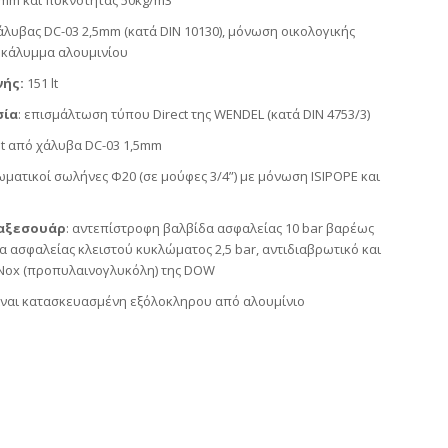
mm και πυκνότητας 50kg/m3
χάλυβας DC-03 2,5mm (κατά DIN 10130), μόνωση οικολογικής
 κάλυμμα αλουμινίου
ής:
151 lt
σία
: επισμάλτωση τύπου Direct της WENDEL (κατά DIN 4753/3)
et από χάλυβα DC-03 1,5mm
ωματικοί σωλήνες Φ20 (σε μούφες 3/4”) με μόνωση ISIPOPE και
αξεσουάρ
: αντεπίστροφη βαλβίδα ασφαλείας 10 bar βαρέως
α ασφαλείας κλειστού κυκλώματος 2,5 bar, αντιδιαβρωτικό και
 Nox (προπυλαινογλυκόλη) της DOW
είναι κατασκευασμένη εξ΄ολοκληρου από αλουμίνιο