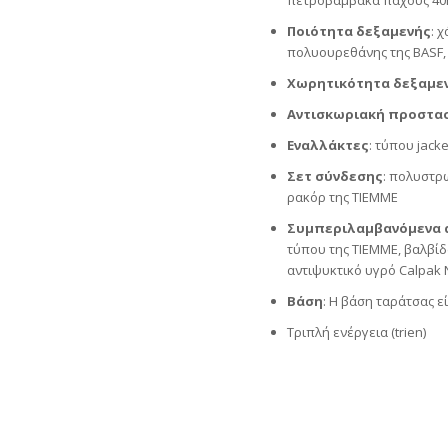
πετροβάμβακα πάχους 40
Ποιότητα δεξαμενής
: 
πολυουρεθάνης της BASF,
Χωρητικότητα δεξαμεν
Αντισκωριακή προστα
Εναλλάκτες
: τύπου jack
Σετ σύνδεσης
: πολυστρ
ρακόρ της ΤΙΕMΜΕ
Συμπεριλαμβανόμενα 
τύπου της ΤΙΕMΜΕ, βαλβίδ
αντιψυκτικό υγρό Calpak
Βάση
: Η βάση ταράτσας 
Τριπλή ενέργεια (trien)