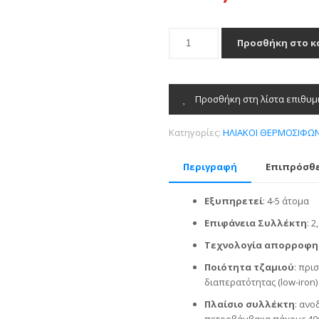
Ηλιακός
Προσθήκη στο κ
Θερμοσίφωνας
Calpak
Mark
5
Προσθήκη στη λίστα επιθυμ
160/2.6Η
Trien
Κατηγορίες:
ΗΛΙΑΚΟΙ ΘΕΡΜΟΣΙΦΩ
ποσότητα
Περιγραφή
Επιπρόσθ
Εξυπηρετεί
: 4-5 άτομα
Επιφάνεια Συλλέκτη
: 2
Τεχνολογία απορροφη
Ποιότητα τζαμιού
: πρι
διαπερατότητας (low-iron)
Πλαίσιο συλλέκτη
: ανο