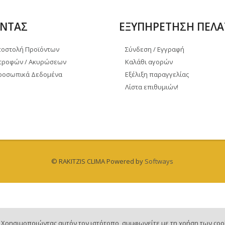
ΝΤΑΣ
ΕΞΥΠΗΡΕΤΗΣΗ ΠΕΛ
ποστολή Προϊόντων
Σύνδεση / Εγγραφή
στροφών / Ακυρώσεων
Καλάθι αγορών
Προσωπικά Δεδομένα
Εξέλιξη παραγγελίας
Λίστα επιθυμιών!
© RAKITZIS CLIMA Powered by
Softways
.. Χρησιμοποιώντας αυτόν τον ιστότοπο, συμφωνείτε με τη χρήση των coo