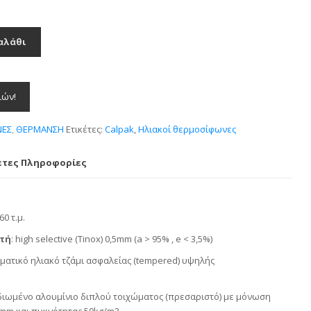
αλάθι
ιών!
ΝΕΣ
,
ΘΕΡΜΑΝΣΗ
Ετικέτες:
Calpak
,
Ηλιακοί θερμοσίφωνες
ετες Πληροφορίες
,60 τ.μ.
τή
: high selective (Tinox) 0,5mm (a > 95% , e < 3,5%)
σματικό ηλιακό τζάμι ασφαλείας (tempered) υψηλής
διωμένο αλουμίνιο διπλού τοιχώματος (πρεσαριστό) με μόνωση