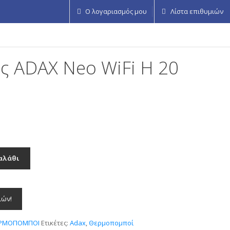
Ο λογαριασμός μου
Λίστα επιθυμιών
 ADAX Neo WiFi H 20
αλάθι
ιών!
ΡΜΟΠΟΜΠΟΙ
Ετικέτες:
Adax
,
Θερμοπομποί