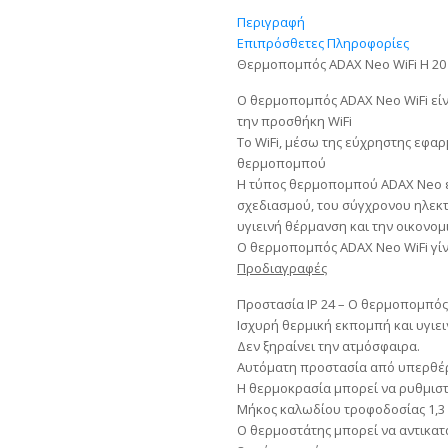
Περιγραφή
Επιπρόσθετες Πληροφορίες
Θερμοπομπός ADAX Neo WiFi H 2
Ο θερμοπομπός ADAX Neo WiFi εί
την προσθήκη WiFi
To WiFi, μέσω της εύχρηστης εφα
θερμοπομπού
Η τύπος θερμοπομπού ADAX Neo εί
σχεδιασμού, του σύγχρονου ηλεκ
υγιεινή θέρμανση και την οικονο
Ο θερμοπομπός ADAX Neo WiFi γίνε
Προδιαγραφές
Προστασία IP 24 – Ο θερμοπομπός 
Ισχυρή θερμική εκπομπή και υγιε
Δεν ξηραίνει την ατμόσφαιρα.
Αυτόματη προστασία από υπερθέ
Η θερμοκρασία μπορεί να ρυθμιστ
Μήκος καλωδίου τροφοδοσίας 1,3
Ο θερμοστάτης μπορεί να αντικατ