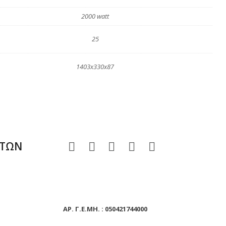
2000 watt
25
1403x330x87
ΑΤΩΝ
ΑΡ. Γ.Ε.ΜΗ. : 050421744000