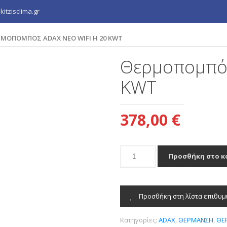
itzisclima.gr
ΜΟΠΟΜΠΌΣ ADAX NEO WIFI H 20 KWT
Θερμοπομπός
KWT
378,00
€
Θερμοπομπός
Προσθήκη στο κ
ADAX
Neo
WiFi
H
Προσθήκη στη λίστα επιθυμ
20
KWT
Κατηγορίες:
ADAX
,
ΘΕΡΜΑΝΣΗ
,
ΘΕ
ποσότητα