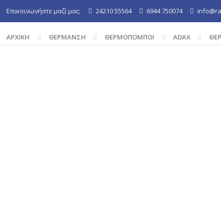
Επικοινωνήστε μαζί μας:
24210 55564
6944 750074
info@rak
ΑΡΧΙΚΉ
ΘΕΡΜΑΝΣΗ
ΘΕΡΜΟΠΟΜΠΟΙ
ADAX
ΘΕΡ