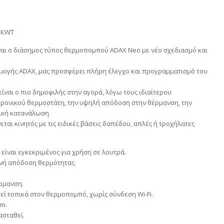
0 KWT
ναι ο διάσημος τύπος θερμοπομπού ADAX Neo με νέο σχεδιασμό και
ρμογής ADAX, μας προσφέρει πλήρη έλεγχο και προγραμματισμό του
ναι ο πιο δημοφιλής στην αγορά, λόγω τους ιδιαίτερου
τρονικού θερμοστάτη, την υψηλή απόδοση στην θέρμανση, την
μική κατανάλωση
ται κινητός με τις ειδικές βάσεις δαπέδου, απλές ή τροχήλατες
είναι εγκεκριμένος για χρήση σε λουτρά.
ινή απόδοση θερμότητας.
ρμανση.
εί τοπικά στον θερμοπομπό, χωρίς σύνδεση Wi-Fi.
 m.
ασταθεί.