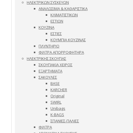
ΗΛΕΚΤΡΙΚΩΝ ΣΥΣΚΕΥΩΝ
ΑΝΑΛΩΣΙΜΑ & ΚΑΘΑΡΙΣΤΙΚΑ
ΚΛΙΜΑΤΙΣΤΙΚΩΝ
ΕΣΤΙΩΝ
ΚΟΥΖΙΝΑ
ΕΣΤΙΕΣ
ΚΟΥΜΠΙΑ ΚΟΥΖΙΝΑΣ
ΠΛΥΝΤΗΡΙΟ
ΦΙΛΤΡΑ ΑΠΟΡΡΟΦΗΤΗΡΑ
ΗΛΕΚΤΡΙΚΗΣ ΣΚΟΥΠΑΣ
ΣΚΟΥΠΑΚΙΑ ΧΕΙΡΟΣ
ΕΞΑΡΤΗΜΑΤΑ
ΣΑΚΟΥΛΕΣ
BASE
KARCHER
Original
SWIRL
Unibags
K-BAGS
ΣΠΑΝΙΕΣ-ΠΑΛΙΕΣ
ΦΙΛΤΡΑ