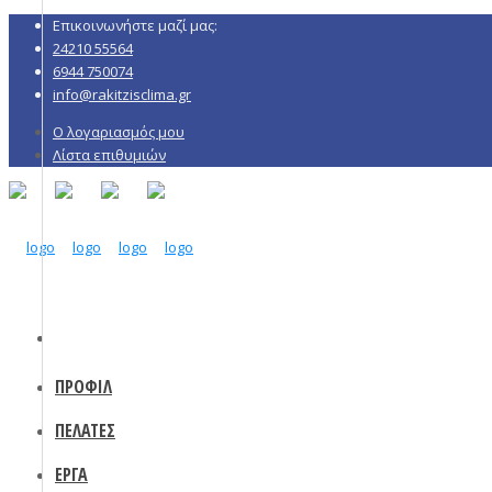
Επικοινωνήστε μαζί μας:
24210 55564
6944 750074
info@rakitzisclima.gr
Ο λογαριασμός μου
Λίστα επιθυμιών
ΠΡΟΦΙΛ
ΠΕΛΑΤΕΣ
ΕΡΓΑ