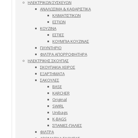
ΗΛΕΚΤΡΙΚΩΝ ΣΥΣΚΕΥΩΝ
ΑΝΑΛΩΣΙΜΑ & ΚΑΘΑΡΙΣΤΙΚΑ
ΚΛΙΜΑΤΙΣΤΙΚΩΝ
ΕΣΤΙΩΝ
ΚΟΥΖΙΝΑ
ΕΣΤΙΕΣ
ΚΟΥΜΠΙΑ ΚΟΥΖΙΝΑΣ
ΠΛΥΝΤΗΡΙΟ
ΦΙΛΤΡΑ ΑΠΟΡΡΟΦΗΤΗΡΑ
ΗΛΕΚΤΡΙΚΗΣ ΣΚΟΥΠΑΣ
ΣΚΟΥΠΑΚΙΑ ΧΕΙΡΟΣ
ΕΞΑΡΤΗΜΑΤΑ
ΣΑΚΟΥΛΕΣ
BASE
KARCHER
Original
SWIRL
Unibags
K-BAGS
ΣΠΑΝΙΕΣ-ΠΑΛΙΕΣ
ΦΙΛΤΡΑ