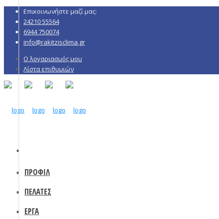
Επικοινωνήστε μαζί μας:
24210 55564
6944 750074
info@rakitzisclima.gr
Ο λογαριασμός μου
Λίστα επιθυμιών
ΠΡΟΦΙΛ
ΠΕΛΑΤΕΣ
ΕΡΓΑ