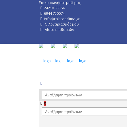
Επικοινωνήστε μαζί μας:
24210 55564
6944 750074
info@rakitzisclima.gr
Ο λογαριασμός μου
Λίστα επιθυμιών
0