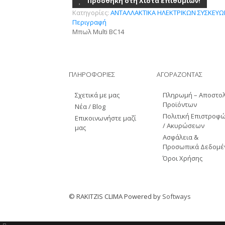
Προσθήκη στη λίστα επιθυμιών!
Κατηγορίες:
AΝΤΑΛΛΑΚΤΙΚΑ ΗΛΕΚΤΡΙΚΩΝ ΣΥΣΚΕΥΩ
Περιγραφή
Μπωλ Multi BC14
ΠΛΗΡΟΦΟΡΙΕΣ
ΑΓΟΡΑΖΟΝΤΑΣ
Σχετικά με μας
Πληρωμή – Αποστο
Προϊόντων
Νέα / Blog
Πολιτική Επιστροφ
Επικοινωνήστε μαζί
/ Ακυρώσεων
μας
Ασφάλεια &
Προσωπικά Δεδομέ
Όροι Χρήσης
© RAKITZIS CLIMA Powered by
Softways