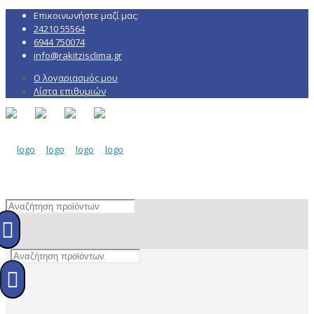
Επικοινωνήστε μαζί μας:
24210 55564
6944 750074
info@rakitzisclima.gr
Ο λογαριασμός μου
Λίστα επιθυμιών
0