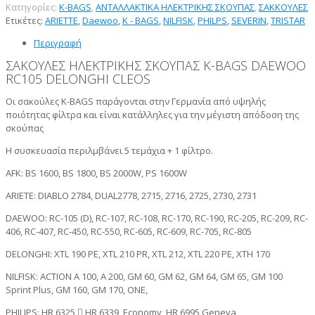
Κατηγορίες:
K-BAGS
,
ΑΝΤΑΛΛΑΚΤΙΚΑ ΗΛΕΚΤΡΙΚΗΣ ΣΚΟΥΠΑΣ
,
ΣΑΚΚΟΥΛΕΣ
Ετικέτες:
ARIETTE
,
Daewoo
,
K - BAGS
,
NILFISK
,
PHILPS
,
SEVERIN
,
TRISTAR
Περιγραφή
ΣΑΚΟΥΛΕΣ ΗΛΕΚΤΡΙΚΗΣ ΣΚΟΥΠΑΣ K-BAGS DAEWOO
RC105 DELONGHI CLEOS
Οι σακούλες K-BAGS παράγονται στην Γερμανία από υψηλής
ποιότητας φίλτρα και είναι κατάλληλες για την μέγιστη απόδοση της
σκούπας
Η συσκευασία περιλμβάνει 5 τεμάχια + 1 φίλτρο.
AFK: BS 1600, BS 1800, BS 2000W, PS 1600W
ARIETE: DIABLO 2784, DUAL2778, 2715, 2716, 2725, 2730, 2731
DAEWOO: RC-105 (D), RC-107, RC-108, RC-170, RC-190, RC-205, RC-209, RC-
406, RC-407, RC-450, RC-550, RC-605, RC-609, RC-705, RC-805
DELONGHI: XTL 190 PE, XTL 210 PR, XTL 212, XTL 220 PE, XTH 170
NILFISK: ACTION A 100, A 200, GM 60, GM 62, GM 64, GM 65, GM 100
Sprint Plus, GM 160, GM 170, ONE,
PHILIPS: HR 6325  HR 6339, Economy, HR 6995 Geneva