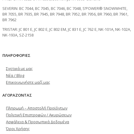
SEVERIN: BC 7044, BC 7045, BC 7046, BC 7048, S’POWER® SNOWWHITE,
BR 7055, BR 7935, BR 7945, BR 7948, BR 7952, BR 7956, BR 7960, BR 7961,
BR 7962
TRISTAR: JC 801 E, JC 802 E, JC 802 EM, JC 831 E, JC 762 E, NK-101A, NK-102A,
NK-193A, SZ-2158
ΠΛΗΡΟΦΟΡΙΕΣ
Σχετικά με μας
Νέα / Blog
Επικοινωνήστε μαζί μας
ΑΓΟΡΑΖΟΝΤΑΣ
Πληρωμή – Αποστολή Προϊόντων
Πολιτική Επιστροφών / Ακυρώσεων
Ασφάλεια & Προσωπικά Δεδομένα
Όροι Χρήσης