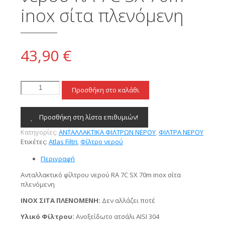
inox σίτα πλενόμενη
43,90
€
Ανταλλακτικό
Προσθήκη στο καλάθι
φίλτρου
νερού
RA
Προσθήκη στη λίστα επιθυμιών!
7C
Κατηγορίες:
ΑΝΤΑΛΛΑΚΤΙΚΑ ΦΙΛΤΡΩΝ ΝΕΡΟΥ
,
ΦΙΛΤΡΑ ΝΕΡΟΥ
SX
Ετικέτες:
Atlas Filtri
,
Φίλτρο νερού
70m
inox
Περιγραφή
σίτα
πλενόμενη
Ανταλλακτικό φίλτρου νερού RA 7C SX 70m inox σίτα
ποσότητα
πλενόμενη
INOX ΣΙΤΑ ΠΛΕΝΟΜΕΝΗ:
Δεν αλλάζει ποτέ
Υλικό Φίλτρου:
Ανοξείδωτο ατσάλι AISI 304