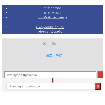
24210 55564
6944 750074
info@rakitzisclima.gr
Ο λογαριασμός μου
Λίστα επιθυμιών
0