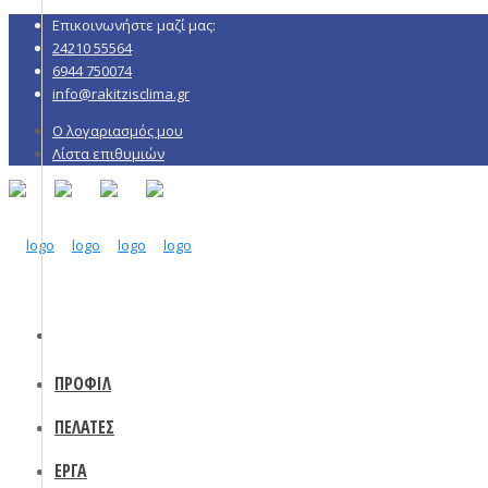
Επικοινωνήστε μαζί μας:
24210 55564
6944 750074
info@rakitzisclima.gr
Ο λογαριασμός μου
Λίστα επιθυμιών
ΠΡΟΦΙΛ
ΠΕΛΑΤΕΣ
ΕΡΓΑ