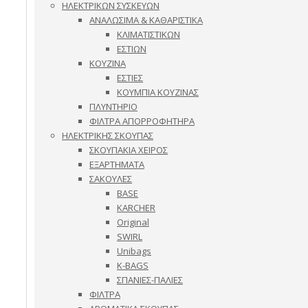
ΗΛΕΚΤΡΙΚΩΝ ΣΥΣΚΕΥΩΝ
ΑΝΑΛΩΣΙΜΑ & ΚΑΘΑΡΙΣΤΙΚΑ
ΚΛΙΜΑΤΙΣΤΙΚΩΝ
ΕΣΤΙΩΝ
ΚΟΥΖΙΝΑ
ΕΣΤΙΕΣ
ΚΟΥΜΠΙΑ ΚΟΥΖΙΝΑΣ
ΠΛΥΝΤΗΡΙΟ
ΦΙΛΤΡΑ ΑΠΟΡΡΟΦΗΤΗΡΑ
ΗΛΕΚΤΡΙΚΗΣ ΣΚΟΥΠΑΣ
ΣΚΟΥΠΑΚΙΑ ΧΕΙΡΟΣ
ΕΞΑΡΤΗΜΑΤΑ
ΣΑΚΟΥΛΕΣ
BASE
KARCHER
Original
SWIRL
Unibags
K-BAGS
ΣΠΑΝΙΕΣ-ΠΑΛΙΕΣ
ΦΙΛΤΡΑ