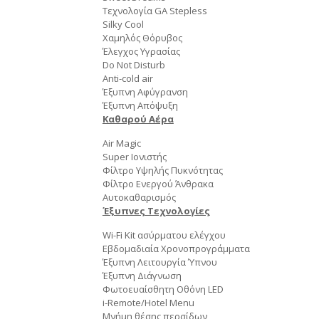
Τεχνολογία GA Stepless
Silky Cool
Χαμηλός Θόρυβος
Έλεγχος Υγρασίας
Do Not Disturb
Αnti-cold air
Έξυπνη Αφύγρανση
Έξυπνη Απόψυξη
Καθαρού Αέρα
Air Magic
Super Ιονιστής
Φίλτρο Υψηλής Πυκνότητας
Φίλτρο Ενεργού Άνθρακα
Αυτοκαθαρισμός
Έξυπνες Τεχνολογίες
Wi-Fi Kit ασύρματου ελέγχου
Εβδομαδιαία Χρονοπρογράμματα
Έξυπνη Λειτουργία Ύπνου
Έξυπνη Διάγνωση
Φωτοευαίσθητη Οθόνη LED
i-Remote/Hotel Menu
Μνήμη θέσης περσίδων