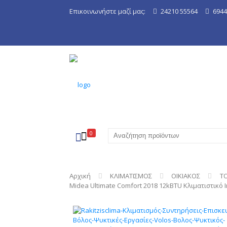
Επικοινωνήστε μαζί μας:
24210 55564
6944
0
Αρχική
ΚΛΙΜΑΤΙΣΜΟΣ
ΟΙΚΙΑΚΟΣ
Τ
Midea Ultimate Comfort 2018 12kBTU Κλιματιστικό I