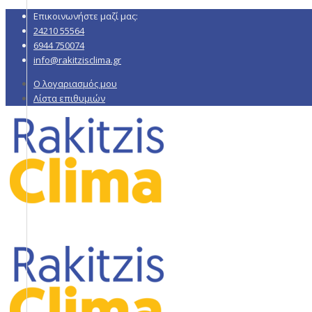
Επικοινωνήστε μαζί μας:
24210 55564
6944 750074
info@rakitzisclima.gr
Ο λογαριασμός μου
Λίστα επιθυμιών