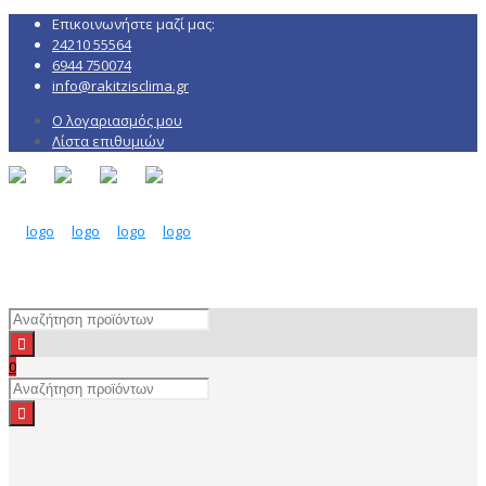
Επικοινωνήστε μαζί μας:
24210 55564
6944 750074
info@rakitzisclima.gr
Ο λογαριασμός μου
Λίστα επιθυμιών
0