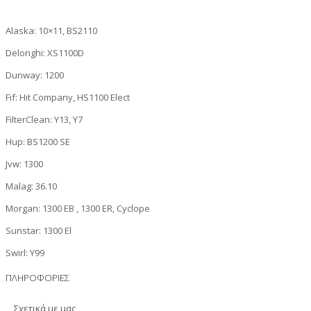
Alaska: 10×11, BS2110
Delonghi: XS1100D
Dunway: 1200
Fif: Hit Company, HS1100 Elect
FilterClean: Y13, Y7
Hup: BS1200 SE
Jvw: 1300
Malag: 36.10
Morgan: 1300 EB , 1300 ER, Cyclope
Sunstar: 1300 El
Swirl: Y99
ΠΛΗΡΟΦΟΡΙΕΣ
Σχετικά με μας