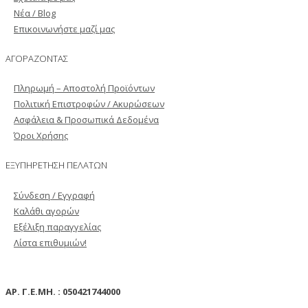
Νέα / Blog
Επικοινωνήστε μαζί μας
ΑΓΟΡΑΖΟΝΤΑΣ
Πληρωμή – Αποστολή Προϊόντων
Πολιτική Επιστροφών / Ακυρώσεων
Ασφάλεια & Προσωπικά Δεδομένα
Όροι Χρήσης
ΕΞΥΠΗΡΕΤΗΣΗ ΠΕΛΑΤΩΝ
Σύνδεση / Εγγραφή
Καλάθι αγορών
Εξέλιξη παραγγελίας
Λίστα επιθυμιών!
ΑΡ. Γ.Ε.ΜΗ. : 050421744000