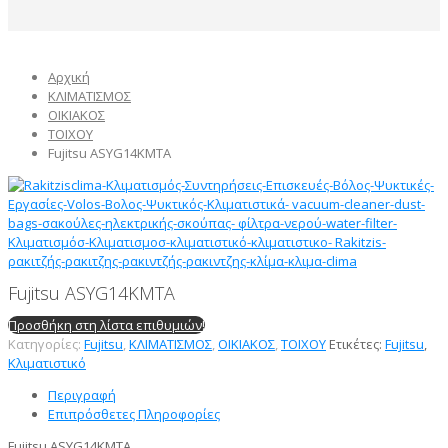
Αρχική
ΚΛΙΜΑΤΙΣΜΟΣ
ΟΙΚΙΑΚΟΣ
ΤΟΙΧΟΥ
Fujitsu ASYG14KMTA
Fujitsu ASYG14KMTA
Προσθήκη στη λίστα επιθυμιών!
Κατηγορίες:
Fujitsu
,
ΚΛΙΜΑΤΙΣΜΟΣ
,
ΟΙΚΙΑΚΟΣ
,
ΤΟΙΧΟΥ
Ετικέτες:
Fujitsu
,
Κλιματιστικό
Περιγραφή
Επιπρόσθετες Πληροφορίες
Fujitsu ASYG14KMTA