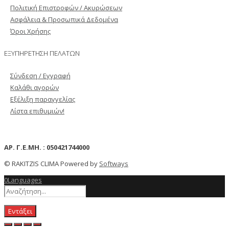
Πολιτική Επιστροφών / Ακυρώσεων
Ασφάλεια & Προσωπικά Δεδομένα
Όροι Χρήσης
ΕΞΥΠΗΡΕΤΗΣΗ ΠΕΛΑΤΩΝ
Σύνδεση / Εγγραφή
Καλάθι αγορών
Εξέλιξη παραγγελίας
Λίστα επιθυμιών!
ΑΡ. Γ.Ε.ΜΗ. : 050421744000
© RAKITZIS CLIMA Powered by
Softways
0
Languages
Εντάξει