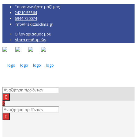
Επικοινωνήστε μαζί μας:
24210 55564
6944 750074
info@rakitzisclima.gr
Ο λογαριασμός μου
Λίστα επιθυμιών
0