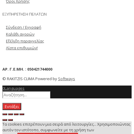
Όροι Χρήσης
ΕΞΥΠΗΡΕΤΗΣΗ ΠΕΛΑΤΩΝ
Σύνδεση / Εγγραφή
Καλάθι αγορών
Εξέλιξη παραγγελίας
Λίστα επιθυμιών!
ΑΡ. Γ.Ε.ΜΗ. : 050421744000
© RAKITZIS CLIMA Powered by
Softways
0
Languages
Εντάξει
Τα cookies επιτρέπουν μια σειρά από λειτουργίες... Χρησιμοποιώντας
αυτόν τον ιστότοπο, συμφωνείτε με τη χρήση των