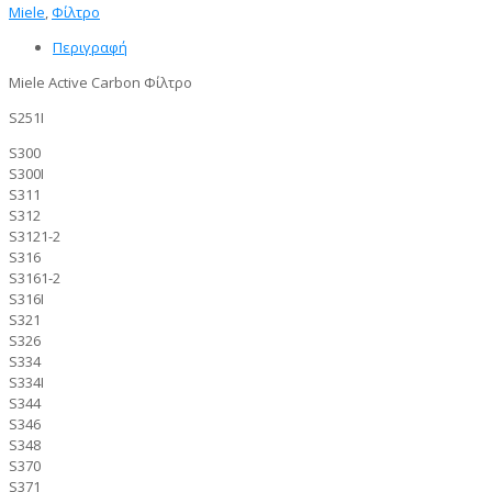
Miele
,
Φίλτρο
Περιγραφή
Miele Active Carbon Φίλτρο
S251I
S300
S300I
S311
S312
S3121-2
S316
S3161-2
S316I
S321
S326
S334
S334I
S344
S346
S348
S370
S371