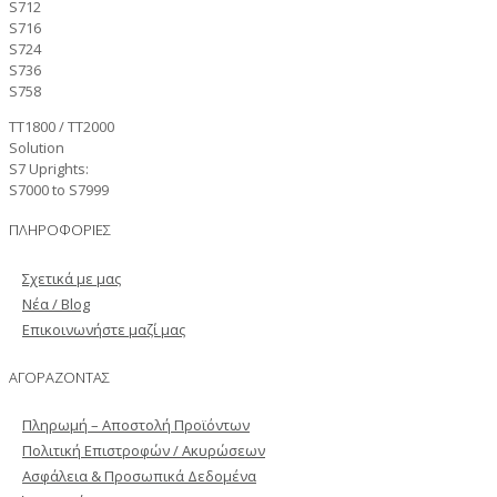
S712
S716
S724
S736
S758
TT1800 / TT2000
Solution
S7 Uprights:
S7000 to S7999
ΠΛΗΡΟΦΟΡΙΕΣ
Σχετικά με μας
Νέα / Blog
Επικοινωνήστε μαζί μας
ΑΓΟΡΑΖΟΝΤΑΣ
Πληρωμή – Αποστολή Προϊόντων
Πολιτική Επιστροφών / Ακυρώσεων
Ασφάλεια & Προσωπικά Δεδομένα