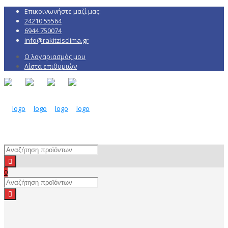
Επικοινωνήστε μαζί μας:
24210 55564
6944 750074
info@rakitzisclima.gr
Ο λογαριασμός μου
Λίστα επιθυμιών
0