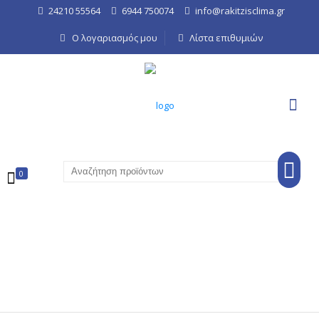
24210 55564
6944 750074
info@rakitzisclima.gr
Ο λογαριασμός μου
Λίστα επιθυμιών
0