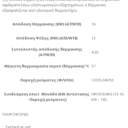
σφάλματα λόγω ελαττωματικών εξαρτημάτων, η θέρμανση
εξασφαλίζεται από ηλεκτρικό θερμαντήρα.
Απόδοση Θέρμανσης (KW) (A7/W35)
16
Απόδοση Ψύξης (KW) (A35/W18)
13
Συντελεστής απόδοσης θέρμανσης
4,26
(A7/W35)
Μέγιστη θερμοκρασία νερού (θέρμανση) °C
57
Παροχή ρεύματος (Φ/V/Hz)
1/220-240/50
Συνδεόμενη εσωτ. Μονάδα (kW Αντίστασης
HN1616.NK3 (12-16
- Παροχή ρεύματος)
kW – 1Φ)
ΠΛΗΡΟΦΟΡΙΕΣ
Σχετικά με μας