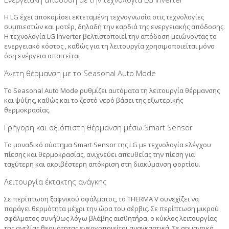
Η LG έχει αποκομίσει εκτεταμένη τεχνογνωσία στις τεχνολογίες
συμπιεστών και μοτέρ, δηλαδή την καρδιά της ενεργειακής απόδοσης.
Η τεχνολογία LG Inverter βελτιστοποιεί την απόδοση μειώνοντας το
ενεργειακό κόστος , καθώς για τη λειτουργία χρησιμοποιείται μόνο
όση ενέργεια απαιτείται.
Άνετη θέρμανση με το Seasonal Auto Mode
Το Seasonal Auto Mode ρυθμίζει αυτόματα τη λειτουργία θέρμανσης
και ψύξης, καθώς και το ζεστό νερό βάσει της εξωτερικής
θερμοκρασίας.
Γρήγορη και αξιόπιστη θέρμανση μέσω Smart Sensor
Το μοναδικό σύστημα Smart Sensor της LG με τεχνολογία ελέγχου
πίεσης και θερμοκρασίας, ανιχνεύει απευθείας την πίεση για
ταχύτερη και ακριβέστερη απόκριση στη διακύμανση φορτίου.
Λειτουργία έκτακτης ανάγκης
Σε περίπτωση ξαφνικού σφάλματος, το THERMA V συνεχίζει να
παράγει θερμότητα μέχρι την ώρα του σέρβις. Σε περίπτωση μικρού
σφάλματος συνήθως λόγω βλάβης αισθητήρα, ο κύκλος λειτουργίας
της αντλίας θερμότητας ενεργοποιείται αναγκαστικά. Σε σημαντικά