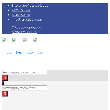
Επικοινωνήστε μαζί μας:
24210 55564
6944 750074
info@rakitzisclima.gr
Ο λογαριασμός μου
Λίστα επιθυμιών
0