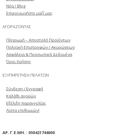
Νέα / Blog
Επικοινωνήστε μαζί μας
ΑΓΟΡΑΖΟΝΤΑΣ
Πληρωμή – Αποστολή Προϊόντων
Πολιτική Επιστροφών / Ακυρώσεων
Ασφάλεια & Προσωπικά Δεδομένα
Όροι Χρήσης
ΕΞΥΠΗΡΕΤΗΣΗ ΠΕΛΑΤΩΝ
Σύνδεση / Εγγραφή
Καλάθι αγορών
Εξέλιξη παραγγελίας
Λίστα επιθυμιών!
ΑΡ. Γ.Ε.ΜΗ. : 050421744000