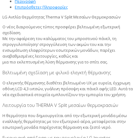
Περιγραφή
Επιπρόσθετες Πληροφορίες
LG Αντλία Θερμότητας Therma V Split Μεσαίων Θερμοκρασιών
Ο νέος διαιρούμενος τύπος προσφέρει βελτιωμένη εξωτερική
σχεδίαση.
Με την αφαίρεση του καλύμματος του μπροστινού πάνελ, τη
στρογγυλοποίηση/ στρογγύλευση των ακμών του και την
ενσωμάτωση ελαφρύτερων εσωτερικών μονάδων, παρέχει
αναβαθμισμένες λειτουργίες, καθώς και
μια πιο εκλεπτυσμένη λύση θέρμανσης για το σπίτι σας.
Βελτιωμένη σχεδίαση με φιλικό ελεγκτή θέρμανσης
Ο ελεγκτής θέρμανσης διαθέτει βελτιωμένο UX με ευρεία, έγχρωμη
οθόνη LCD 4,3 ιντσών, γυάλινη πρόσοψη και πάνελ αφής LED. Αυτά τα
νέα σχεδιαστικά στοιχεία εμπλουτίζουν την εμπειρία του χρήστη.
Λειτουργία του THERMA V Split μεσαίων θερμοκρασιών
Η θερμότητα που δημιουργείται από την εξωτερική μονάδα μέσω
εναλλαγής θερμότητας με τον εξωτερικό αέρα, μεταφέρεται στην
εσωτερική μονάδα παρέχοντας θέρμανση και ζεστό νερό.
Ενεργειακή απόδοση με την τεχνολογία LG Inverter