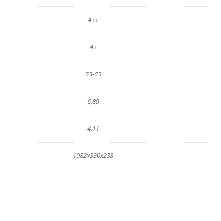
A++
A+
55-65
6,89
4,11
1082x330x233