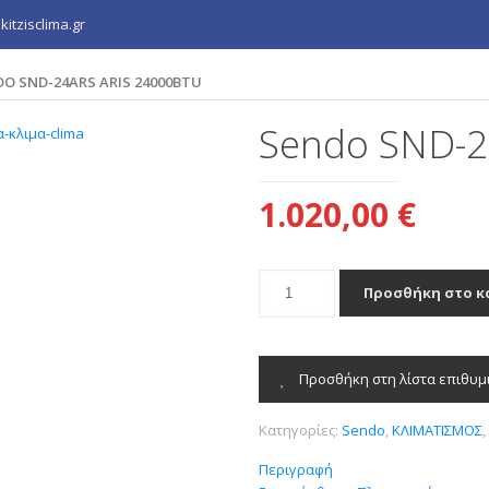
itzisclima.gr
O SND-24ARS ARIS 24000BTU
Sendo SND-2
1.020,00
€
Sendo
Προσθήκη στο κ
SND-
24ARS
ARIS
24000BTU
Προσθήκη στη λίστα επιθυμ
ποσότητα
Κατηγορίες:
Sendo
,
ΚΛΙΜΑΤΙΣΜΟΣ
Περιγραφή