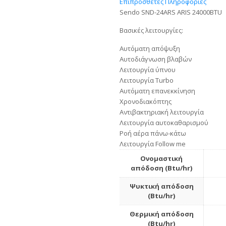
Επιπρόσθετες Πληροφορίες
Sendo SND-24ARS ARIS 24000BTU
Βασικές λειτουργίες:
Αυτόματη απόψυξη
Αυτοδιάγνωση βλαβών
Λειτουργία ύπνου
Λειτουργία Turbo
Αυτόματη επανεκκίνηση
Χρονοδιακόπτης
Αντιβακτηριακή λειτουργία
Λειτουργία αυτοκαθαρισμού
Ροή αέρα πάνω-κάτω
Λειτουργία Follow me
Ονομαστική
απόδοση (Btu/hr)
Ψυκτική απόδοση
(Btu/hr)
Θερμική απόδοση
(Btu/hr)